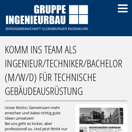
KOMM INS TEAM ALS
INGENIEUR/TECHNIKER/BACHELOR
(M/W/D) FÜR TECHNISCHE
GEBÄUDEAUSRÜSTUNG
Unser Motto: Gemeinsam mehr
erreichen und dabei richtig gute
Ideen umsetzen!
Bei uns geht es locker, aber
professionell zu. Und jetzt fehlst nur